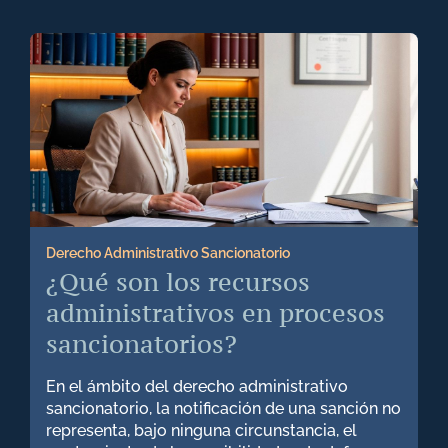
+57 316 3730322
Derecho de Familia
Derecho Laboral
Derecho Corporativo
Derecho Civil
Derecho Administrativo Sancionatorio
¿Qué son los recursos
administrativos en procesos
Derecho Penal
sancionatorios?
Derecho Comercial
En el ámbito del derecho administrativo
sancionatorio, la notificación de una sanción no
representa, bajo ninguna circunstancia, el
Derecho Administrativo Sancionatorio