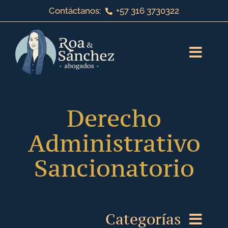
Saltar
Contáctanos:
+57 316 3730322
al
contenido
Toggl
Navig
Inicio
Derecho
Sobre nosotros
Administrativo
Servicios jurídicos
Sancionatorio
¡Bienvenido a nuestro blog!
Categorías
Contáctanos