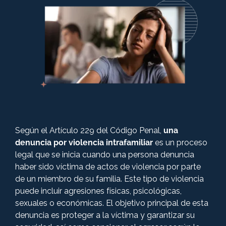
+57 316 3730322
Derecho Civil
Derecho Penal
Derecho Comercial
Derecho Administrativo Sancionatorio
Según el Artículo 229 del Código Penal,
una
denuncia por violencia intrafamiliar
es un proceso
legal que se inicia cuando una persona denuncia
Derecho Constitucional
haber sido víctima de actos de violencia por parte
de un miembro de su familia. Este tipo de violencia
Derecho administrativo
puede incluir agresiones físicas, psicológicas,
sexuales o económicas. El objetivo principal de esta
denuncia es proteger a la víctima y garantizar su