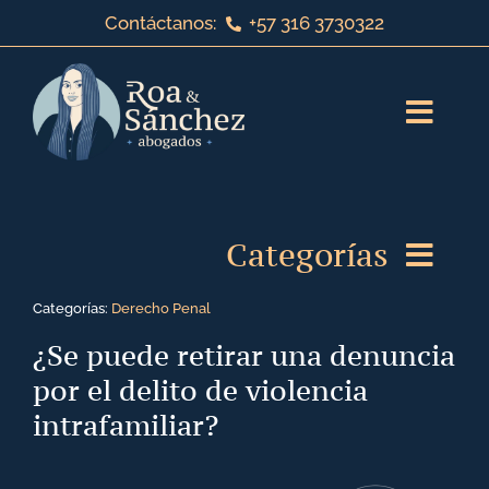
Saltar
Contáctanos:
+57 316 3730322
al
contenido
Toggl
Navig
Inicio
Categorías
Sobre nosotros
Categorías:
Derecho Penal
Servicios jurídicos
Derecho de Familia
¿Se puede retirar una denuncia
por el delito de violencia
¡Bienvenido a nuestro blog!
Derecho Laboral
intrafamiliar?
Contáctanos
Derecho Corporativo