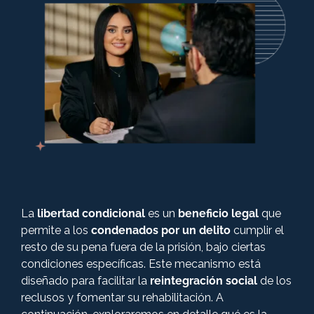
+57 316 3730322
Derecho Civil
Derecho Penal
Derecho Comercial
Derecho Administrativo Sancionatorio
La
libertad condicional
es un
beneficio legal
que
Derecho Constitucional
permite a los
condenados por un delito
cumplir el
resto de su pena fuera de la prisión, bajo ciertas
condiciones específicas. Este mecanismo está
Derecho administrativo
diseñado para facilitar la
reintegración social
de los
reclusos y fomentar su rehabilitación. A