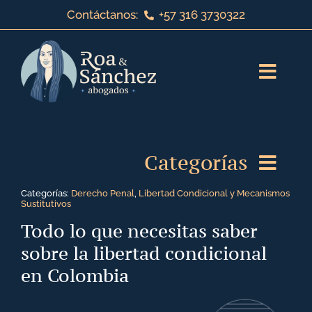
Saltar
Contáctanos:
+57 316 3730322
al
contenido
Toggl
Navig
Inicio
Categorías
Sobre nosotros
Categorías:
Derecho Penal
,
Libertad Condicional y Mecanismos
Servicios jurídicos
Sustitutivos
Derecho de Familia
Todo lo que necesitas saber
sobre la libertad condicional
¡Bienvenido a nuestro blog!
Derecho Laboral
en Colombia
Contáctanos
Derecho Corporativo