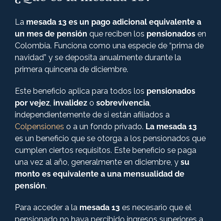
La
mesada 13
es un pago adicional equivalente a
un mes de pensión
que reciben los
pensionados
en
Colombia. Funciona como una especie de “prima de
navidad” y se deposita anualmente durante la
primera quincena de diciembre.
Este beneficio aplica para todos los
pensionados
por vejez
,
invalidez
o
sobrevivencia
,
independientemente de si están afiliados a
Colpensiones
o a un fondo privado.
La mesada 13
es un beneficio que se otorga a los pensionados que
cumplen ciertos requisitos. Este beneficio se paga
una vez al año, generalmente en diciembre, y
su
monto es equivalente a una mensualidad de
pensión
.
Para acceder a la
mesada 13
es necesario que el
pensionado no haya percibido ingresos superiores a