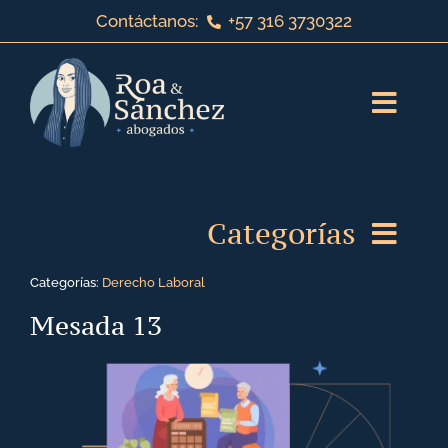
Saltar
Contáctanos:
+57 316 3730322
al
contenido
Toggl
Navig
Inicio
Categorías
Sobre nosotros
Categorías:
Derecho Laboral
Servicios jurídicos
Derecho de Familia
Mesada 13
¡Bienvenido a nuestro blog!
Derecho Laboral
Contáctanos
Derecho Corporativo