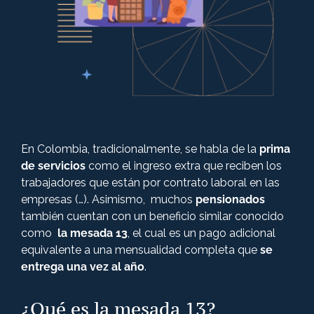
+57 316 3730322
Derecho Civil
Derecho Penal
Derecho Comercial
En Colombia, tradicionalmente, se habla de la
prima
de servicios
como el ingreso extra que reciben los
Derecho Administrativo Sancionatorio
trabajadores que están por contrato laboral en las
empresas (…). Asimismo, m
uchos
pensionados
también cuentan con un beneficio similar conocido
Derecho Constitucional
como
la mesada 13
, el cual es un pago adicional
equivalente a una mensualidad completa que
se
Derecho administrativo
entrega una vez al año
.
¿Qué es la mesada 13?