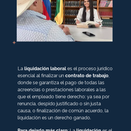
+57 316 3730322
Derecho Civil
Derecho Penal
Derecho Comercial
La
liquidación laboral
es el proceso jurídico
Derecho Administrativo Sancionatorio
esencial al finalizar un
contrato de trabajo
,
donde se garantiza el pago de todas las
acreencias o prestaciones laborales a las
Derecho Constitucional
que el empleado tiene derecho: ya sea por
renuncia, despido justificado o sin justa
Derecho administrativo
causa, o finalización de común acuerdo, la
liquidación es un derecho ganado.
Para dejarlo más claro
: La
liquidación
es el