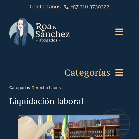
Saltar
Contáctanos:
+57 316 3730322
al
contenido
Toggl
Navig
Inicio
Categorías
Sobre nosotros
Categorías:
Derecho Laboral
Servicios jurídicos
Derecho de Familia
Liquidación laboral
¡Bienvenido a nuestro blog!
Derecho Laboral
Contáctanos
Derecho Corporativo