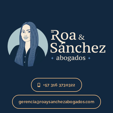
+57 316 3730322
gerencia@roaysanchezabogados.com