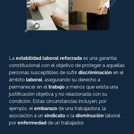
+57 316 3730322
Derecho Civil
Derecho Penal
Derecho Comercial
La
estabilidad laboral reforzada
es una garantía
constitucional con el objetivo de proteger a aquellas
personas susceptibles de sufrir
discriminación
en el
Derecho Administrativo Sancionatorio
ámbito
laboral
, asegurando su derecho a
permanecer en el
trabajo
a menos que exista una
Derecho Constitucional
justificación objetiva y no relacionada con su
condición. Estas circunstancias incluyen, por
ejemplo, el
embarazo
de una trabajadora, la
Derecho administrativo
asociación a un
sindicato
o la
disminución
laboral
por
enfermedad
de un trabajador.