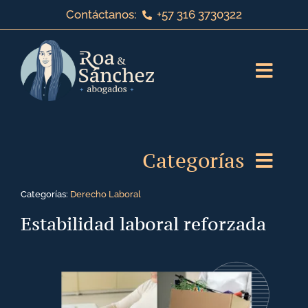
Saltar
Contáctanos:
+57 316 3730322
al
contenido
Toggl
Navig
Inicio
Categorías
Sobre nosotros
Categorías:
Derecho Laboral
Servicios jurídicos
Derecho de Familia
Estabilidad laboral reforzada
¡Bienvenido a nuestro blog!
Derecho Laboral
Contáctanos
Derecho Corporativo