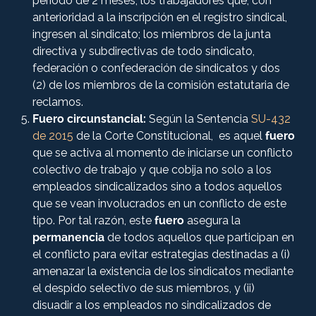
periodo de 2 meses; los trabajadores que, con
anterioridad a la inscripción en el registro sindical,
ingresen al sindicato; los miembros de la junta
directiva y subdirectivas de todo sindicato,
federación o confederación de sindicatos y dos
(2) de los miembros de la comisión estatutaria de
reclamos.
Fuero circunstancial:
Según la Sentencia
SU-432
de 2015
de la Corte Constitucional, es aquel
fuero
que se activa al momento de iniciarse un conflicto
colectivo de trabajo y que cobija no solo a los
empleados sindicalizados sino a todos aquellos
que se vean involucrados en un conflicto de este
tipo. Por tal razón, este
fuero
asegura la
permanencia
de todos aquellos que participan en
el conflicto para evitar estrategias destinadas a (i)
amenazar la existencia de los sindicatos mediante
el despido selectivo de sus miembros, y (ii)
disuadir a los empleados no sindicalizados de