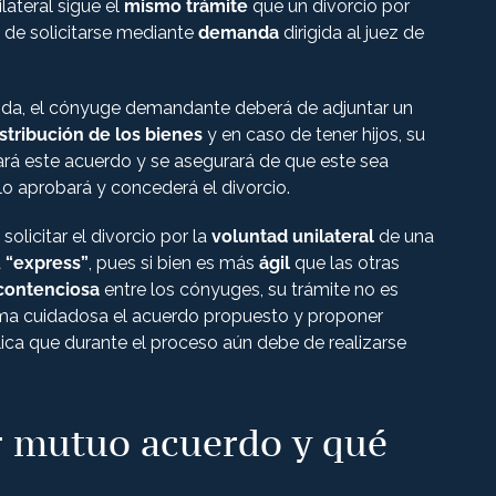
lateral sigue el
mismo trámite
que un divorcio por
á de solicitarse mediante
demanda
dirigida al juez de
anda, el cónyuge demandante deberá de adjuntar un
stribución de los bienes
y en caso de tener hijos, su
isará este acuerdo y se asegurará de que este sea
 lo aprobará y concederá el divorcio.
olicitar el divorcio por la
voluntad unilateral
de una
a
“express”
, pues si bien es más
ágil
que las otras
e contenciosa
entre los cónyuges, su trámite no es
orma cuidadosa el acuerdo propuesto y proponer
lica que durante el proceso aún debe de realizarse
r mutuo acuerdo y qué