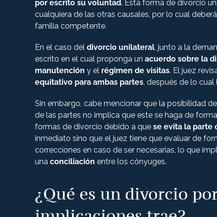
por escrito su voluntad
. Esta forma de divorcio uni
cualquiera de las otras causales, por lo cual deber
familia competente.
En el caso del
divorcio unilateral
, junto a la dem
escrito en el cual proponga un
acuerdo sobre la di
manutención
y el
régimen de visitas
. El juez rev
equitativo para ambas partes
, después de lo cual
Sin embargo, cabe mencionar que la posibilidad de s
de las partes no implica que este se haga de form
formas de divorcio debido a que
se evita la part
inmediato sino que el juez tiene que evaluar de f
correcciones en caso de ser necesarias, lo que imp
una
conciliación
entre los cónyuges.
¿Qué es un divorcio po
implicaciones trae?