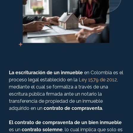
+57 316 3730322
Derecho Civil
Derecho Penal
Derecho Comercial
La escrituración de un inmueble
en Colombia es el
Derecho Administrativo Sancionatorio
proceso legal establecido en la
Ley 1579 de 2012,
mediante el cual se formaliza a través de una
Derecho Constitucional
escritura pública firmada ante un notario la
transferencia de propiedad de un inmueble
adquirido en un
contrato de compraventa
.
Derecho administrativo
El contrato de compraventa de un bien inmueble
es un
contrato solemne
, lo cual implica que solo es