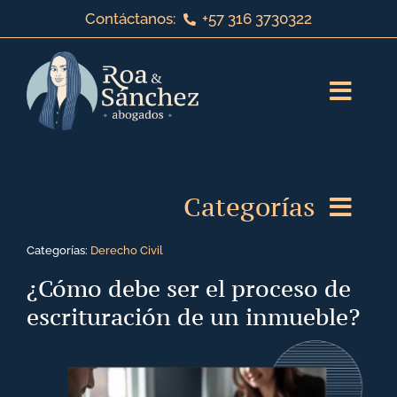
Saltar
Contáctanos:
+57 316 3730322
al
contenido
Toggl
Navig
Inicio
Categorías
Sobre nosotros
Categorías:
Derecho Civil
Servicios jurídicos
Derecho de Familia
¿Cómo debe ser el proceso de
escrituración de un inmueble?
¡Bienvenido a nuestro blog!
Derecho Laboral
Contáctanos
Derecho Corporativo